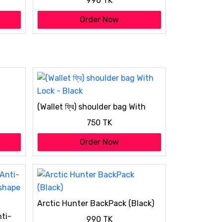
990 TK
Order Now
(Wallet ফ্রি) shoulder bag With
Lock - Black
750 TK
Order Now
Arctic Hunter BackPack (Black)
ti-
990 TK