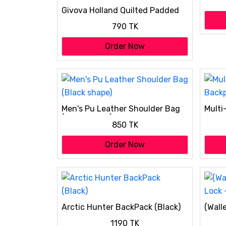
Givova Holland Quilted Padded
Backpack Givova Unisex
790 TK
Multipocket Waterproof Black
Backpack
Order Now
Men's Pu Leather Shoulder Bag
Multi
(Black shape)
Backp
850 TK
Order Now
Arctic Hunter BackPack (Black)
(Walle
Lock 
1190 TK