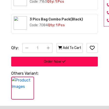
Code: 7163
Qty: 1 Pcs
3 Pics Bag Combo Pack(Black)
Code: 7084
Qty: 1 Pcs
Qty:
Add To Cart
Order Now
Others Variant: