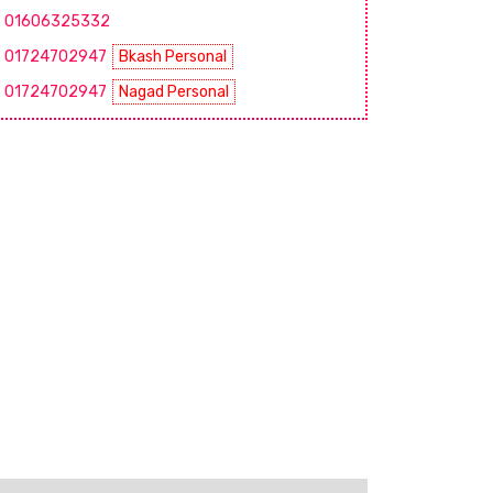
01606325332
01724702947
Bkash Personal
01724702947
Nagad Personal