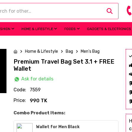
ASHION
HOME & LIFESTYLE
FOODS
GADGETS & ELECTRONICS
Home & Lifestyle
Bag
Men's Bag
Premium Travel Bag Set 3.1 + FREE
Wallet
Ask for details
Code:
7559
Price:
990 TK
Combo Product Items:
H
Wallet for Men Black
c