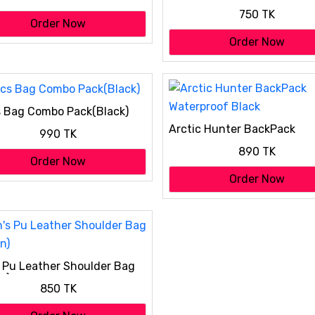
theft shoulder bag (brown
750 TK
)
Order Now
Order Now
s Bag Combo Pack(Black)
Arctic Hunter BackPack
990 TK
Waterproof Black
890 TK
Order Now
Order Now
 Pu Leather Shoulder Bag
n)
850 TK