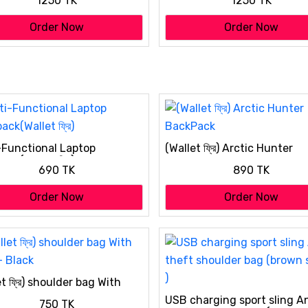
1250 TK
1250 TK
Order Now
Order Now
-Functional Laptop
(Wallet ফ্রি) Arctic Hunter
ack(Wallet ফ্রি)
BackPack
690 TK
890 TK
Order Now
Order Now
t ফ্রি) shoulder bag With
- Black
USB charging sport sling An
750 TK