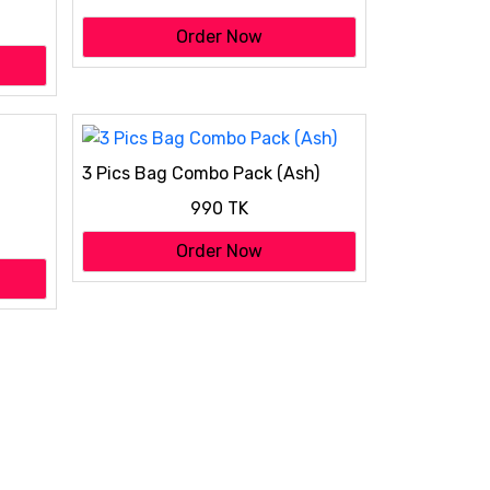
 shape
Order Now
3 Pics Bag Combo Pack (Ash)
990 TK
Order Now