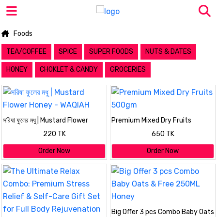
Foods
TEA/COFFEE
SPICE
SUPER FOODS
NUTS & DATES
HONEY
CHOKLET & CANDY
GROCERIES
সরিষা ফুলের মধু | Mustard Flower
Premium Mixed Dry Fruits
Honey - WAQIAH
500gm
220 TK
650 TK
Order Now
Order Now
Big Offer 3 pcs Combo Baby Oats