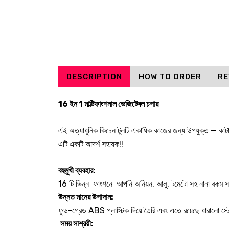
DESCRIPTION
HOW TO ORDER
RE
16 ইন 1 মাল্টিফাংশনাল ভেজিটেবল চপার
এই অত্যাধুনিক কিচেন টুলটি একাধিক কাজের জন্য উপযুক্ত — কাটাছেঁ
এটি একটি আদর্শ সহায়ক!!
বহুমুখী ব্যবহার:
16 টি ভিন্ন ফাংশনে আপনি অনিয়ন, আলু, টমেটো সহ নানা রকম সব
উন্নত মানের উপাদান:
ফুড-গ্রেড ABS প্লাস্টিক দিয়ে তৈরি এবং এতে রয়েছে ধারালো স্ট
সময় সাশ্রয়ী: