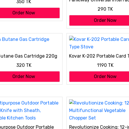
350 TK
s)
Activated Carbon Faucet W
290 TK
Filters Six Layer Water Filte
Order Now
Kitchen Gadgets
Order Now
utane Gas Cartridge 220g
Kovar K-202 Portable Card 
Stove
320 TK
1190 TK
Order Now
Order Now
purpose Outdoor Portable
Revolutionize Cooking: 12-i