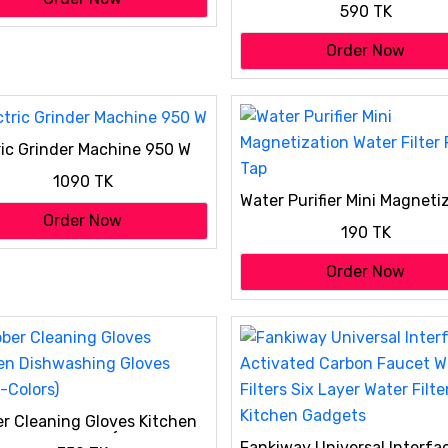
590 TK
Car Tissue Box Light Luxur
Storage Box Desktop
Order Now
ric Grinder Machine 950 W
1090 TK
Water Purifier Mini Magneti
Water Filter For Tap
Order Now
190 TK
Order Now
r Cleaning Gloves Kitchen
ashing Gloves (Multi-
Fankiway Universal Interfa