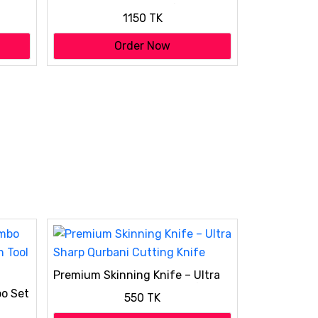
Hammered Finish Chef's Cleaver
1150 TK
Order Now
Premium Skinning Knife – Ultra
Sharp Qurbani Cutting Knife
o Set
550 TK
l Kit