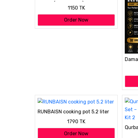
Juicer (Multi colour)
1150 TK
Order Now
Damas
RUNBAISN cooking pot 5.2 liter
1790 TK
Qurba
– 3 i
Order Now