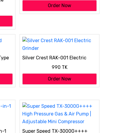
ater
Order Now
r
Type
Silver Crest RAK-001 Electric
Grinder
990 TK
Order Now
n-1
Super Speed TX-3000G++++