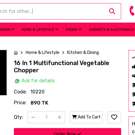
ASHION
HOME & LIFESTYLE
FOODS
GADGETS & ELECTRONICS
Home & Lifestyle
Kitchen & Dining
16 In 1 Multifunctional Vegetable
Chopper
Ask for details
Code:
10220
Price:
890 TK
Qty:
Add To Cart
H
c
Order Now