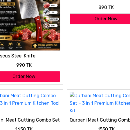
Leather Wrapped Hip Flask
890 TK
Order Now
cus Steel Knife
990 TK
Order Now
ni Meat Cutting Combo Set
Qurbani Meat Cutting Comb
n 1 Premium Kitchen Tool Kit
– 3 in 1 Premium Kitchen Too
1650 TK
1550 TK