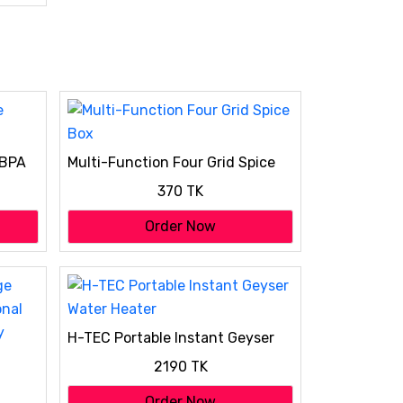
(BPA
Multi-Function Four Grid Spice
Box
370 TK
Order Now
H-TEC Portable Instant Geyser
Water Heater
2190 TK
onal
Order Now