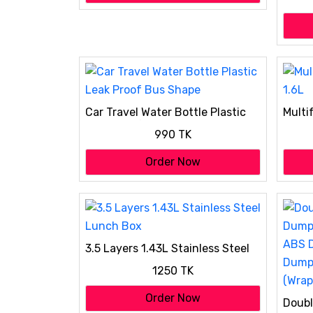
2
Car Travel Water Bottle Plastic
Multi
Leak Proof Bus Shape
990 TK
Order Now
3.5 Layers 1.43L Stainless Steel
Lunch Box
1250 TK
Order Now
Doubl