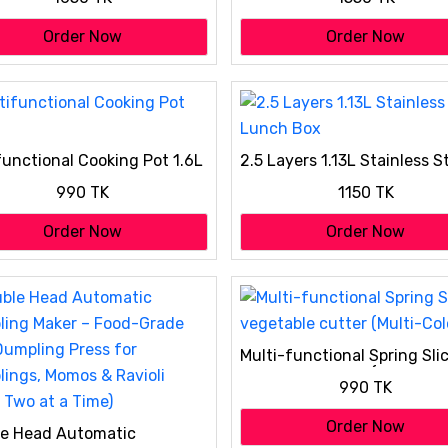
Order Now
Order Now
functional Cooking Pot 1.6L
2.5 Layers 1.13L Stainless S
Lunch Box
990 TK
1150 TK
Order Now
Order Now
Multi-functional Spring Sli
vegetable cutter (Multi-Col
990 TK
Order Now
e Head Automatic