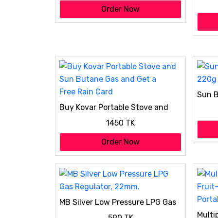
Color
Order Now
Sun B
Buy Kovar Portable Stove and
Sun Butane Gas and Get a
1450 TK
Free Rain Card
Order Now
MB Silver Low Pressure LPG Gas
Regulator, 22mm.
Multi
590 TK