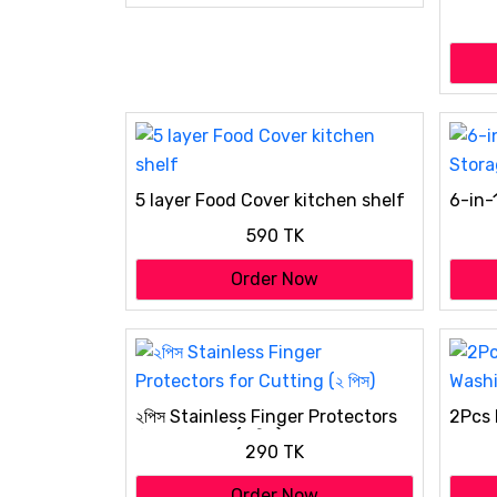
Dumpl
ABS D
Dumpl
(Wrap
5 layer Food Cover kitchen shelf
6-in-
Stora
590 TK
Order Now
২পিস Stainless Finger Protectors
2Pcs 
for Cutting (২ পিস)
Washi
290 TK
Order Now