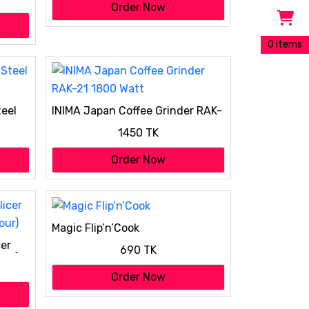
Order Now
0 items
teel
INIMA Japan Coffee Grinder RAK-
21 1800 Watt
1450 TK
Order Now
Magic Flip’n’Cook
cer
690 TK
our)
Order Now