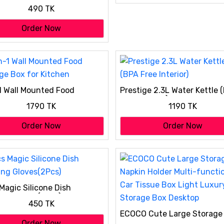
ing Maker – Food-Grade
490 TK
umpling Press for
ings, Momos & Ravioli
Order Now
 Two at a Time)
1 Wall Mounted Food
Prestige 2.3L Water Kettle 
ge Box for Kitchen
Free Interior)
1790 TK
1190 TK
Order Now
Order Now
Magic Silicone Dish
ng Gloves(2Pcs)
450 TK
ECOCO Cute Large Storage
Napkin Holder Multi-functi
Order Now